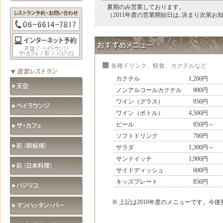
夏期のみ営業しております。
（2011年度の営業開始日は､決まり次第お
各種ドリンク、軽食、カクテルなど
カクテル
1,200円
ノンアルコールカクテル
900円
ワイン（グラス）
950円
ワイン（ボトル）
4,500円
ビール
950円～
ソフトドリンク
700円
サラダ
1,300円～
サンドイッチ
1,900円
サイドディッシュ
600円
キッズプレート
850円
上記は2010年度のメニューです。今