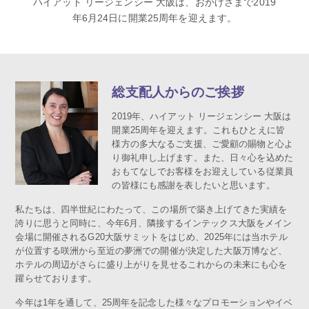
ハイアット リージェンシー 大阪は、おかげさまで2019
年6月24日に開業25周年を迎えます。
総支配人からのご挨拶
2019年、ハイアット リージェンシー 大阪は
開業25周年を迎えます。これもひとえに皆
様方の多大なるご支援、ご愛顧の賜物と心よ
り御礼申し上げます。また、日々心を込めた
おもてなしでお客様をお迎えしている従業員
の皆様にも感謝を表したいと思います。
私たちは、四半世紀にわたって、この場所で築き上げてきた実績を
誇りに思うと同時に、今年6月、隣接するインテックス大阪をメイン
会場に開催されるG20大阪サミットをはじめ、2025年には当ホテル
が位置する咲洲から至近の夢洲での開催が決定した大阪万博など、
ホテルの周辺がさらに盛り上がりを見せるこれからの未来にも心を
躍らせております。
今年は1年を通して、25周年を記念した様々なプロモーションやイベ