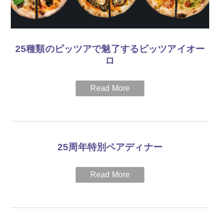
25種類のピッツアで魅了するピッツアイオー
ロ
ピッツア作りを専門とする“ピッツアイオーロ”が来日。定番の
マルゲリータをはじめ、ピッツアサンドウィッチやラムのカル
パッチョとトリュフの香りたつピッツアなど、ホテル25周年を
記念して25種類のピッツアをご提供いたします。異色の経歴の
持ち主であるアントネロが作りだす多彩でガストロノミックな
ピッツアを心ゆくまでご堪能ください。
期間
25周年特別ペアディナー
2019年3月22日(金)～3月31日（日）
日本料理・鉄板焼「彩」とイタリア料理「バジリコ」では、25
＜対象レストラン＞
周年を記念した特別ペアディナーをご用意しております。
B1F イタリア料理「バジリコ」
料金
詳細はこちらから ＞
2名様で25,000円（税金・サービス料別）