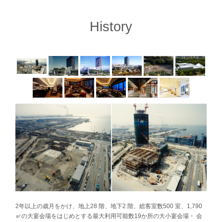
＜対象レストラン＞
日本料理「彩」…
3月のメニュー詳細（PDF）＞
History
鉄板焼「彩」…
3月のメニュー詳細（PDF）＞
バジリコ…
メニュー詳細（PDF）＞
※仕入れの状況により、メニュー内容が異なることがございま
す。
2年以上の歳月をかけ、地上28 階、地下2 階、総客室数500 室、1,790
㎡の大宴会場をはじめとする最大利用可能数19か所の大小宴会場・ 会