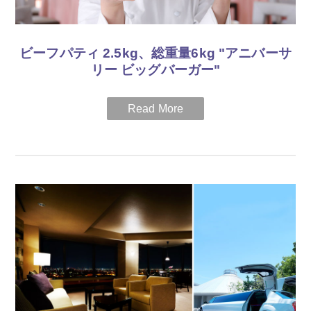
ビーフパティ 2.5kg、総重量6kg "アニバーサ
リー ビッグバーガー"
開業25周年を記念して、「ハイアット リージェンシー」ブラン
ドが「つながることの価値を最大限に生かす」を念頭にデザイ
ンされたホテルにちなみ、”アニバーサリー ビッグバーガー”を
ご用意いたしました。
どなたにも親しみやすいハンバーガーを、皆様で１つを分け合
い、そのひとときを楽しみながら「CONNECT（つながる）」
するをコンセプトにした記念バーガー。
ご宴会やパーティのメイン料理としてサプライズに、またウエ
ディングの”バーガー入刀＆ファーストバイト”、撮影しながら
楽しく盛り上がりたいレストラン女子会に、またバーではフリ
ーフローとともに、ホテル館内のあらゆるシーンでお楽しみい
ただけます。
期間
2019年12月31日（火）まで