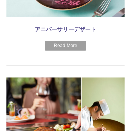
アロマオイルボディ 120分
詳細はこちらから
トータルビューティー 120分
ご予約に関するご案内
アニバーサリーデザート
ご希望のお迎え場所、お時間、ご夕食のレストラン、時刻を
ご要望欄にご記入下さいませ。
ご希望に添いかねます場合は、ご連絡を差し上げます。
ハイアット リージェンシー 大阪と同じく、2019年に25歳を迎
える方対象にアニバーサリーデザートをプレゼントいたしま
ご夕食、エステは大人人数分のみ含まれております。お子様
す。
が同宿される場合ご夕食代金は別途料金がかかります。
レストランにご来店の際は、お誕生日が確認できるものをご提
本プランは通常のご宿泊プランと異なり以下のキャンセルポ
示の上、スタッフまでお声掛けください。
リシーが適用されます。
ご到着日1週間前から3日前 ： 20％
期間
ご到着2日前より当日 ： 100％
2019年12月31日まで
ご連絡なしの不泊 ： 100％
ご不明な点がございましたら、ご遠慮なくお問い合わせくださ
＜対象レストラン＞
いませ。
カフェレストラン「ザ・カフェ」、日本料理・鉄板焼「彩」、
スポーツバー「マンハッタン・バー」、イタリア料理「バジリ
宿泊予約：06-6614-7821
コ」
※ご予約は不要