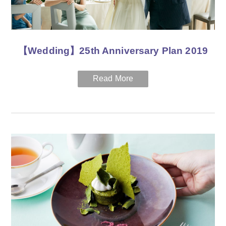
ご出発まで極上のおもてなしをご体験いただけます。
総重量約6kg、手ごねビーフパティ約2.5kg、バンズ約1.5kgで
ビルドするハンバーガー
期間
レタス・トマト・チェダーチーズ・オニオンリング・目玉焼
き・ピクルス・パイナップル・ワカモレ
当プランは2019年1月1日 ～ 12月30日までご利用いただけま
BBQソース、粒マスタードバター使用 （※パティとバンズの
す。
【Wedding】25th Anniversary Plan 2019
重さは加熱前に計量）
また、ご予約の際は2週間前までのご連絡、ご予約をお願いい
たします。
オールインクルーシブのウエディングパーティプラン。40名様
ご予約・お問い合わせ
の披露宴やパーティに必要なアイテムをすべて揃えておりま
料金
レストラン：06-6612-1234（代表）
す。また料金はそのままに、「料理」「装花」「演出」のいず
1Fカフェレストラン「ザ・カフェ」でのオンライン予約はこち
れを重視したいか、おふたりの希望に合わせてご相談いただけ
250,000円
（2名様1室／消費税・宿泊税・サービス料込み）
らから＞
るセミテーラーメイドの3スタイルをご提案いたします。さら
1Fスポーツバー「マンハッタン・バー」でのオンライン予約は
に送迎マイクロバスや、ご披露宴当日の新郎新婦様の宿泊のプ
プラン内容
こちらから＞
レゼントも。
28階クラブラウンジのご利用
宴会：
お問い合わせフォーム ＞
ウエディング：
お問い合わせフォーム ＞
期間
リムジンでのお迎え
お迎え場所は以下の5箇所よりお選びいただけます。
2019年12月31日まで
新大阪駅、大阪駅、なんば駅、伊丹空港、関西国際空港
料金
鉄板焼「彩」もしくはルームサービスでのコースディナー
40名様 2,500,000円
15階Breezeでのエステトリートメント
1名様追加料金 22,000円
以下の４種類よりお選びいただけます
コンソァトゥールミントジェル 120分
※上記料金は消費税・サービス料込みの金額となります。
アンチエイジングフェイシャル 100分