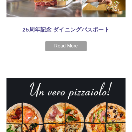
25周年記念 ダイニングパスポート
2019年12月31日まで、ホテル内の対象レストランで5,000円以
上のご利用毎に、スタンプを1個押させていただきます。25個
のスタンプを全て集められた皆様に、デラックスルーム（40
㎡）ご朝食付き2名様1組のご宿泊券をプレゼント。
期間
2019年2月1日～12月31日
＜対象レストラン＞
カフェレストラン「ザ・カフェ」、日本料理・鉄板焼「彩」、
コーヒーラウンジ「ロビーラウンジ」、スポーツバー「マンハ
ッタン・バー」、イタリア料理「バジリコ」
※1回のご来店で、消費税、サービス料を除き5,000円以上のご利用いただ
いた際に、スタンプ1つ押印させていただきます。