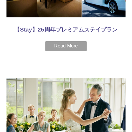
※7日前までに要予約
提供会場
「ザ・カフェ」、「マンハッタン・バー」、宴会会場、婚礼各
【Stay】25周年プレミアムステイプラン
会場
※予約状況によりお受け致しかねる場合もございます
高層階から美しいベイエリアのパノラミックな眺めをお愉しみ
料金
いただけるディプロマットスイートルーム（120㎡）をご用意
しております。
25,000円（税金・サービス料別）
目安約40名様分、10名様以上でのご予約をお勧めします。
至極時間はリムジンでのお迎えで始まります。
※食べきれない場合におきましても、食品衛生の都合上、お持
最上階クラブラウンジでの、ティータイム、イブニングカクテ
ち帰りいただけませんので予めご了承ください。
ル、ご朝食と、落ち着きのある空間でお過ごしいただくラグジ
ュアリータイム
内容
製作にトータル約7時間かけたふわふわ自家製バンズ。お肉に
15階トリートメントサロン「Breeze」での120分のエステトリ
ビーフ100％使用した直径約30cmものパティは、フライパンで
ートメントマッサージで心地よいビューティータイム
焼き色をつけ、オーブンでじっくりとローストし1時間かけて
焼き上げます。たっぷりのBBQソースと、さらにパイナップル
鉄板焼「彩」、もしくはルームサービスで旬の食材をご満喫で
をトッピングしフルーティな酸味で最後まで皆様で美味しくお
きるディナータイム
召し上がりいただける様に仕上げました。
一般的なハンバーガーを150gとすると、およそ40個分のビッグ
お部屋からの美しい夜景を愉しみながらのリラックスタイム
バーガーとなります。